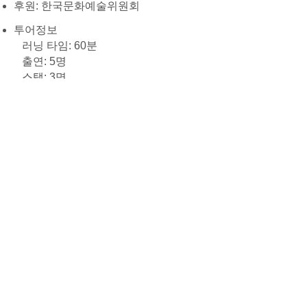
​후원: 한국문화예술위원회
투어정보
러닝 타임: 60분
출연: 5명
스탭: 3명
무대: 갤러리, 복합 문화 공간 활용 가
능, 최소 넓이 20m x 깊이 20m 선호
​
Running Time: 60minutes
Cast: 5 Performers
Crew: 3 Staff members
Stage Requirement: galleries, multi-
use cultural spaces, Minimum width of
20m x depth of 20m​
Passed Events
in:out.
2025.06.28
sat 2pm / 5pm
당산 생각의 벙커
in:out.
2024.10.05
sun 3pm / 6pm.