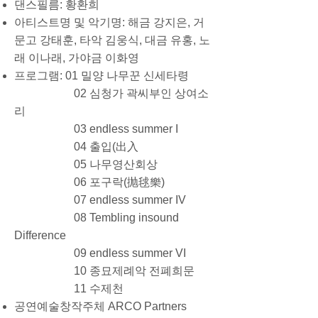
댄스필름: 황환희
아티스트명 및 악기명: 해금 강지은, 거
문고 강태훈, 타악 김웅식, 대금 유홍, 노
래 이나래, 가야금 이화영
프로그램: 01 밀양 나무꾼 신세타령
02 심청가 곽씨부인 상여소
리
03 endless summer I
04 출입(出入
05 나무영산회상
06 포구락(抛毬樂)
07 endless summer IV
08 Tembling insound
Difference
09 endless summer VI
10 종묘제례악 전폐희문
11 수제천​​
​공연예술창작주체 ARCO Partners