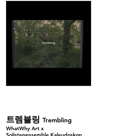
​트렘블링
Trembling
WhatWhy Art x
Solistenensemble Kaleudoskop