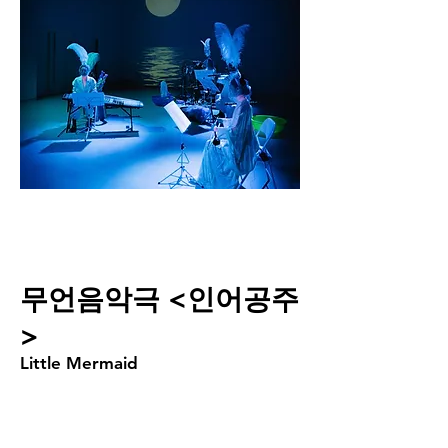
무언음악극 <인어공주
>
Little Mermaid